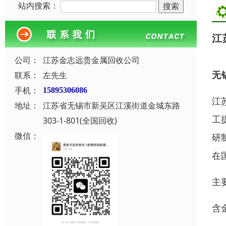
站内搜索：
江
公司：
江苏金志远贵金属回收公司
无
联系：
左先生
手机：
15895306086
江
地址：
江苏省无锡市新吴区江溪街道金城东路
工
303-1-801(全国回收)
微信：
研
在
主
含