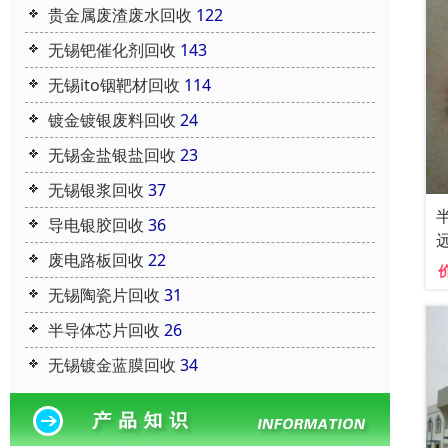
贵金属废渣废水回收
122
无锡钯催化剂回收
143
无锡ito铟靶材回收
114
镀金镀银废料回收
24
无锡金盐银盐回收
23
无锡银浆回收
37
导电银胶回收
36
废电路板回收
22
无锡陶瓷片回收
31
半导体芯片回收
26
无锡镀金蓝膜回收
34